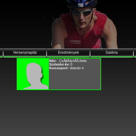
Versenynaptár
Eredmények
Galéria
Név:
CsĂłtĂĄrnĂŠ Anita
Születési év:
0
Korcsoport:
Veterán 4.