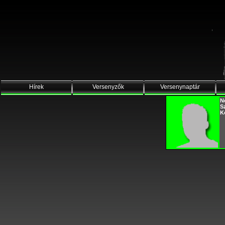
Hírek
Versenyzők
Versenynaptár
N
S
K