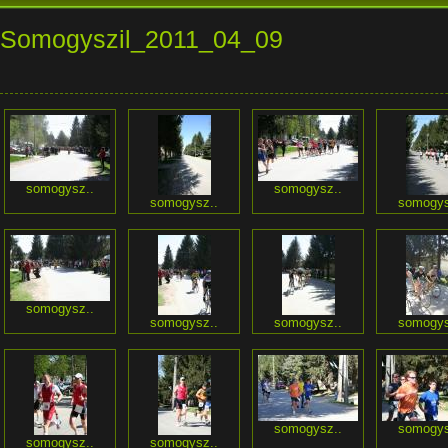
Somogyszil_2011_04_09
somogysz..
somogysz..
somogysz..
somogys
somogysz..
somogysz..
somogysz..
somogys
somogysz..
somogys
somogysz..
somogysz..